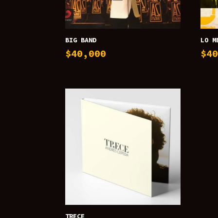
BIG BAND
LO M
$
40,000
$
4
TRECE