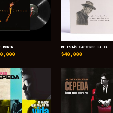
E MORIR
ME ESTÁS HACIENDO FALTA
50,000
$
40,000