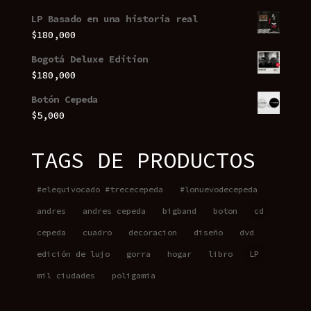
LP Basado en una historia real
$
180,000
Bogotá Deluxe Edition
$
180,000
Botón Cepeda
$
5,000
TAGS DE PRODUCTOS
#elequivocado #trececepeda
#lonuevodecepeda
andres
andres cepeda
bigband
boton
cd
cepeda
cuadro
decoracion
diseño
dvd
edición de lujo
gorra
hogar
libro
LP
mil ciudades
poligamia