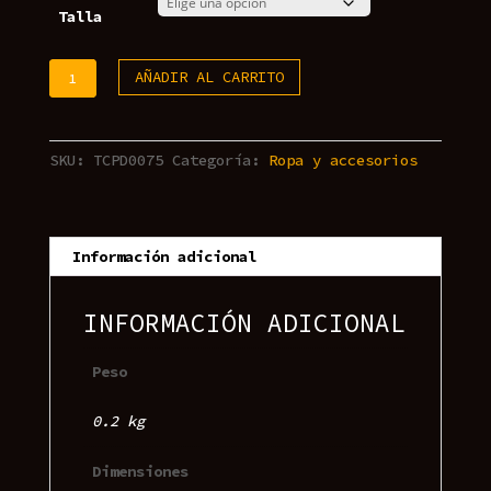
Talla
Camiseta
AÑADIR AL CARRITO
"⁠Se
Levantó
Bonita
SKU:
TCPD0075
Categoría:
Ropa y accesorios
Como
Todos
Los
Dias"
Información adicional
cantidad
INFORMACIÓN ADICIONAL
Peso
0.2 kg
Dimensiones