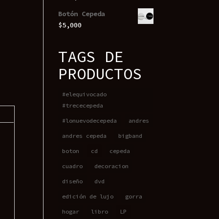
Botón Cepeda
$
5,000
TAGS DE
PRODUCTOS
#elequivocado
#trececepeda
#lonuevodecepeda
andres
andres cepeda
bigband
boton
cd
cepeda
cuadro
decoracion
diseño
dvd
edición de lujo
gorra
hogar
libro
LP