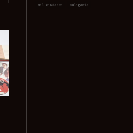
mil ciudades
poligamia
.