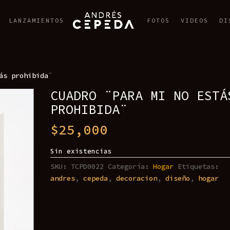
LANZAMIENTOS
FOTOS
VIDEOS
DI
ás prohibida¨
CUADRO ¨PARA MI NO ESTÁ
PROHIBIDA¨
$
25,000
Sin existencias
SKU:
TCPD0022
Categoría:
Hogar
Etiquetas:
andres
,
cepeda
,
decoracion
,
diseño
,
hogar