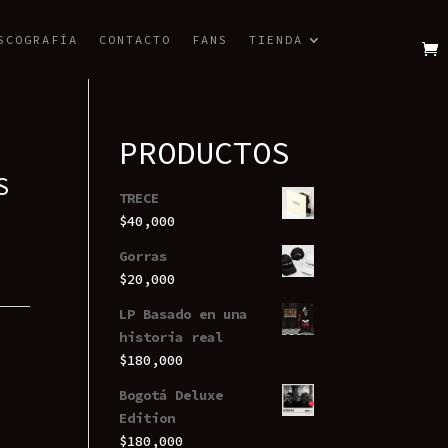
SCOGRAFÍA
CONTACTO
FANS
TIENDA
PRODUCTOS
S
TRECE
$
40,000
Gorras
$
20,000
LP Basado en una
historia real
$
180,000
Bogotá Deluxe
Edition
$
180,000